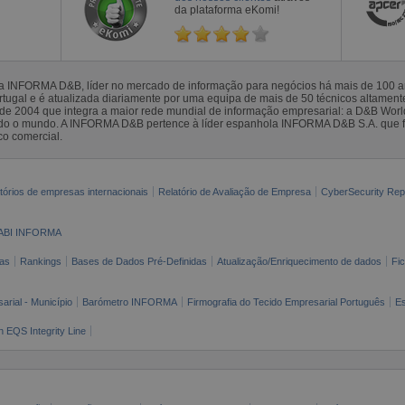
da plataforma eKomi!
la INFORMA D&B, líder no mercado de informação para negócios há mais de 100
gal e é atualizada diariamente por uma equipa de mais de 50 técnicos altamente 
sde 2004 que integra a maior rede mundial de informação empresarial: a D&B Wor
todo o mundo. A INFORMA D&B pertence à líder espanhola INFORMA D&B S.A. que 
co comercial.
tórios de empresas internacionais
Relatório de Avaliação de Empresa
CyberSecurity Rep
ABI INFORMA
as
Rankings
Bases de Dados Pré-Definidas
Atualização/Enriquecimento de dados
Fi
arial - Município
Barómetro INFORMA
Firmografia do Tecido Empresarial Português
Es
n EQS Integrity Line