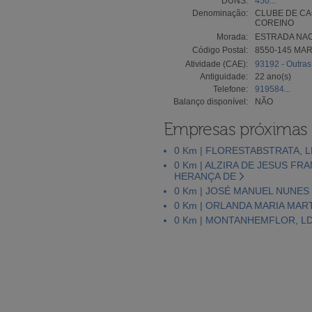
DUNS:
450...
Denominação:
CLUBE DE CA
COREINO
Morada:
ESTRADA NAC
Código Postal:
8550-145 MA
Atividade (CAE):
93192 - Outras 
Antiguidade:
22 ano(s)
Telefone:
919584...
Balanço disponível:
NÃO
Empresas próximas
0 Km | FLORESTABSTRATA, 
0 Km | ALZIRA DE JESUS FR
HERANÇA DE
0 Km | JOSÉ MANUEL NUNE
0 Km | ORLANDA MARIA MAR
0 Km | MONTANHEMFLOR, L