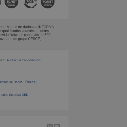
 anos. A base de dados da INFORMA
qualificados, através de fontes
ldwide Network, com mais de 600
faz parte do grupo CESCE,
ort
Análise da Concorrência
cheiros de Dados Públicos
tudos Setoriais DBK