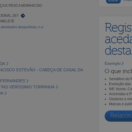
ÇA E PESCA MOINHO DO
IONAL 267
RMELETE
Regis
atividades desportivas, n.e.
aceda
dest
Exemplo
LDA
ANCISCO ESTEVÃO - CABEÇA DE CASAL DA
O que incl
Semáforo do R
S FERNANDES
Evolução das 
TINS VERÍSSIMO TORRINHA
NIF, Nome, Co
DA
Acionistas e 
Gestores e re
Marcas e publ
Relatóri