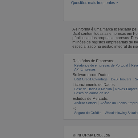
Questões mais frequentes >
A eInforma é uma marca licenciada pe
D&B contém todas as empresas em Portu
públicas e das próprias empresas. De
milhões de registos empresariais de 
especializado na gestão integral do ris
Relatórios de Empresas:
Relatórios de empresas de Portugal
Rela
API Empresas
Softwares com Dados:
D&B Credit Advantage
D&B Hoovers
S
Licenciamento de Dados:
Base de Dados à Medida
Novas Empres
Bases de dados on-line
Estudos de Mercado:
Análise Setorial
Análise do Tecido Empres
+:
Seguro de Crédito
Whistleblowing Solutio
© INFORMA D&B, Lda