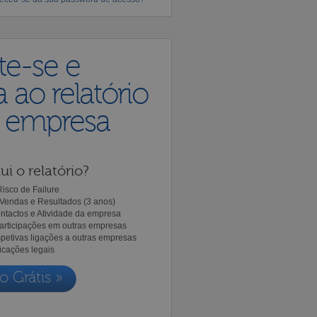
te-se e
 ao relatório
a empresa
ui o relatório?
isco de Failure
Vendas e Resultados (3 anos)
ntactos e Atividade da empresa
Participações em outras empresas
spetivas ligações a outras empresas
icações legais
o Grátis »