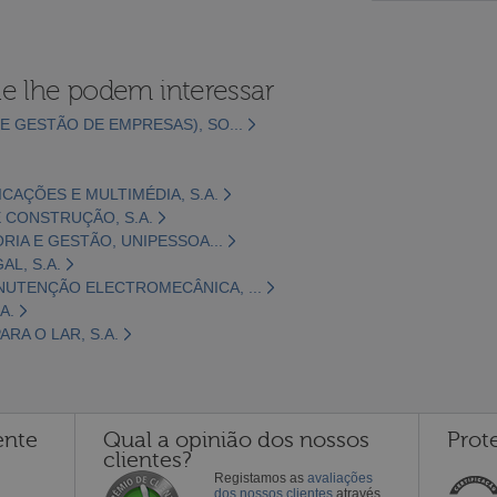
e lhe podem interessar
E GESTÃO DE EMPRESAS), SO...
CAÇÕES E MULTIMÉDIA, S.A.
 CONSTRUÇÃO, S.A.
ORIA E GESTÃO, UNIPESSOA...
L, S.A.
NUTENÇÃO ELECTROMECÂNICA, ...
A.
RA O LAR, S.A.
ente
Qual a opinião dos nossos
Prot
clientes?
Registamos as
avaliações
dos nossos clientes
através