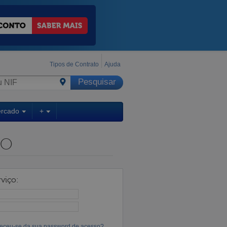
Tipos de Contrato
Ajuda
ercado
+
NO
viço:
eceu-se da sua password de acesso?