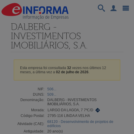
DALBERG -
INVESTIMENTOS
IMOBILIÁRIOS, S.A.
Esta empresa foi consultada
32
vezes nos últimos 12
meses, a última vez a
02 de julho de 2026
.
NIF:
506...
DUNS:
509...
Denominação:
DALBERG - INVESTIMENTOS
IMOBILIÁRIOS, S.A.
Morada:
LARGO DA LAGOA, 7 7ºC/D
Código Postal:
2795-116 LINDA A VELHA
68120 - Desenvolvimento de projetos de
Atividade (CAE):
edifícios
Antiguidade:
20 ano(s)