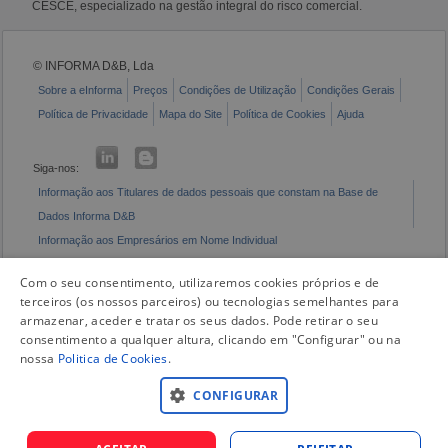
CESCE, especializado na gestão integral do risco comercial.
© INFORMA D&B, Lda
Sobre a eInforma
Preços
Condições de Utilização
Condições Gerais
Política de Privacidade
Mapa do Site
Política de Cookies
Ajuda
Siga-nos:
Informação aos Titulares de dados pessoais que constam na Base de
Dados Informa D&B
Informação aos Empresários em Nome Individual
Livro de Reclamações Eletrónico
Com o seu consentimento, utilizaremos cookies próprios e de
terceiros (os nossos parceiros) ou tecnologias semelhantes para
armazenar, aceder e tratar os seus dados. Pode retirar o seu
consentimento a qualquer altura, clicando em "Configurar" ou na
nossa
Politica de Cookies
.
CONFIGURAR