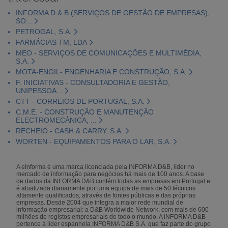
INFORMA D & B (SERVIÇOS DE GESTÃO DE EMPRESAS),
SO...
PETROGAL, S.A.
FARMÁCIAS TM, LDA
MEO - SERVIÇOS DE COMUNICAÇÕES E MULTIMÉDIA,
S.A.
MOTA-ENGIL- ENGENHARIA E CONSTRUÇÃO, S.A.
F. INICIATIVAS - CONSULTADORIA E GESTÃO,
UNIPESSOA...
CTT - CORREIOS DE PORTUGAL, S.A.
C.M.E. - CONSTRUÇÃO E MANUTENÇÃO
ELECTROMECÂNICA, ...
RECHEIO - CASH & CARRY, S.A.
WORTEN - EQUIPAMENTOS PARA O LAR, S.A.
A eInforma é uma marca licenciada pela INFORMA D&B, líder no
mercado de informação para negócios há mais de 100 anos. A base
de dados da INFORMA D&B contém todas as empresas em Portugal e
é atualizada diariamente por uma equipa de mais de 50 técnicos
altamente qualificados, através de fontes públicas e das próprias
empresas. Desde 2004 que integra a maior rede mundial de
informação empresarial: a D&B Worldwide Network, com mais de 600
milhões de registos empresariais de todo o mundo. A INFORMA D&B
pertence à líder espanhola INFORMA D&B S.A. que faz parte do grupo