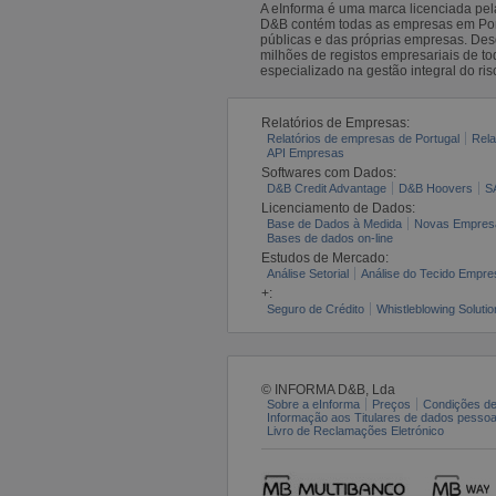
A eInforma é uma marca licenciada pe
D&B contém todas as empresas em Portu
públicas e das próprias empresas. De
milhões de registos empresariais de 
especializado na gestão integral do ris
Relatórios de Empresas:
Relatórios de empresas de Portugal
Rela
API Empresas
Softwares com Dados:
D&B Credit Advantage
D&B Hoovers
S
Licenciamento de Dados:
Base de Dados à Medida
Novas Empres
Bases de dados on-line
Estudos de Mercado:
Análise Setorial
Análise do Tecido Empres
+:
Seguro de Crédito
Whistleblowing Solutio
© INFORMA D&B, Lda
Sobre a eInforma
Preços
Condições de
Informação aos Titulares de dados pesso
Livro de Reclamações Eletrónico