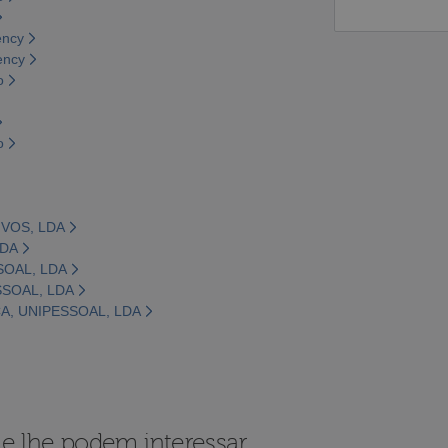
ency
ency
o
o
IVOS, LDA
LDA
SOAL, LDA
SSOAL, LDA
A, UNIPESSOAL, LDA
e lhe podem interessar