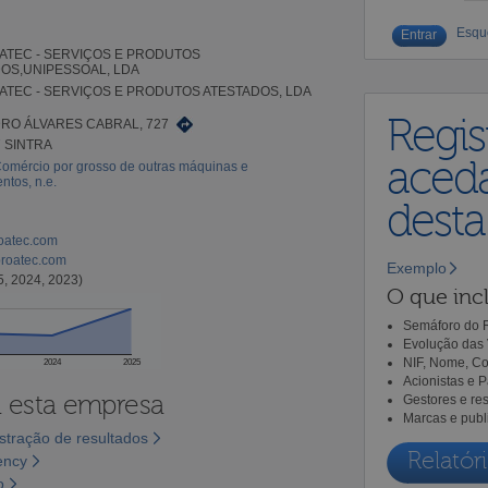
Esqu
TEC - SERVIÇOS E PRODUTOS
OS,UNIPESSOAL, LDA
TEC - SERVIÇOS E PRODUTOS ATESTADOS, LDA
Regis
RO ÁLVARES CABRAL, 727
7 SINTRA
aceda
Comércio por grosso de outras máquinas e
tos, n.e.
dest
roatec.com
roatec.com
Exemplo
5, 2024, 2023)
O que incl
Semáforo do R
Evolução das 
NIF, Nome, Co
2024
2025
Acionistas e 
a esta empresa
Gestores e re
Marcas e publ
tração de resultados
Relatóri
ency
o