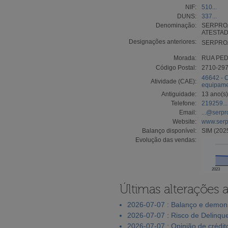
NIF:
510...
DUNS:
337...
Denominação:
SERPROA
ATESTAD
Designações anteriores:
SERPROA
Morada:
RUA PED
Código Postal:
2710-29
46642 - 
Atividade (CAE):
equipamen
Antiguidade:
13 ano(s)
Telefone:
219259...
Email:
...@serp
Website:
www.serp
Balanço disponível:
SIM (202
Evolução das vendas:
2023
Últimas alterações 
2026-07-07 : Balanço e demons
2026-07-07 : Risco de Delinqu
2026-07-07 : Opinião de crédit