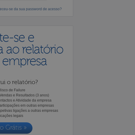
eceu-se da sua password de acesso?
te-se e
 ao relatório
a empresa
ui o relatório?
isco de Failure
Vendas e Resultados (3 anos)
ntactos e Atividade da empresa
Participações em outras empresas
spetivas ligações a outras empresas
icações legais
o Grátis »