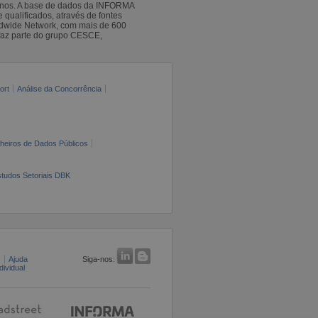
 anos. A base de dados da INFORMA
qualificados, através de fontes
ldwide Network, com mais de 600
faz parte do grupo CESCE,
ort
Análise da Concorrência
cheiros de Dados Públicos
tudos Setoriais DBK
s
Ajuda
Siga-nos:
ividual