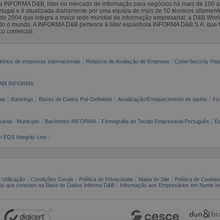
la INFORMA D&B, líder no mercado de informação para negócios há mais de 100
gal e é atualizada diariamente por uma equipa de mais de 50 técnicos altamente 
sde 2004 que integra a maior rede mundial de informação empresarial: a D&B Wor
todo o mundo. A INFORMA D&B pertence à líder espanhola INFORMA D&B S.A. que 
co comercial.
tórios de empresas internacionais
Relatório de Avaliação de Empresa
CyberSecurity Rep
ABI INFORMA
as
Rankings
Bases de Dados Pré-Definidas
Atualização/Enriquecimento de dados
Fi
arial - Município
Barómetro INFORMA
Firmografia do Tecido Empresarial Português
Es
n EQS Integrity Line
 Utilização
Condições Gerais
Política de Privacidade
Mapa do Site
Política de Cookie
ais que constam na Base de Dados Informa D&B
Informação aos Empresários em Nome Ind