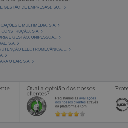
E GESTÃO DE EMPRESAS), SO...
CAÇÕES E MULTIMÉDIA, S.A.
 CONSTRUÇÃO, S.A.
ORIA E GESTÃO, UNIPESSOA...
L, S.A.
NUTENÇÃO ELECTROMECÂNICA, ...
A.
RA O LAR, S.A.
ente
Qual a opinião dos nossos
Prot
clientes?
Registamos as
avaliações
dos nossos clientes
através
da plataforma eKomi!