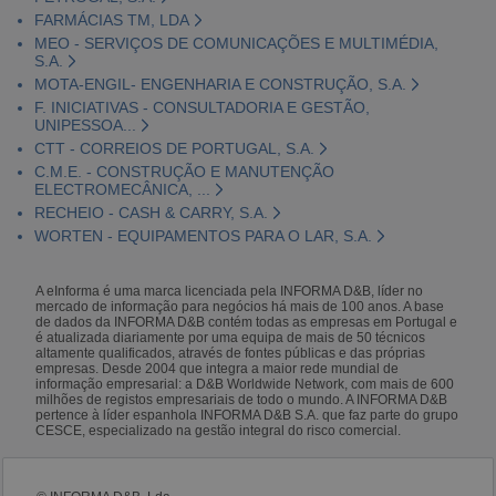
FARMÁCIAS TM, LDA
MEO - SERVIÇOS DE COMUNICAÇÕES E MULTIMÉDIA,
S.A.
MOTA-ENGIL- ENGENHARIA E CONSTRUÇÃO, S.A.
F. INICIATIVAS - CONSULTADORIA E GESTÃO,
UNIPESSOA...
CTT - CORREIOS DE PORTUGAL, S.A.
C.M.E. - CONSTRUÇÃO E MANUTENÇÃO
ELECTROMECÂNICA, ...
RECHEIO - CASH & CARRY, S.A.
WORTEN - EQUIPAMENTOS PARA O LAR, S.A.
A eInforma é uma marca licenciada pela INFORMA D&B, líder no
mercado de informação para negócios há mais de 100 anos. A base
de dados da INFORMA D&B contém todas as empresas em Portugal e
é atualizada diariamente por uma equipa de mais de 50 técnicos
altamente qualificados, através de fontes públicas e das próprias
empresas. Desde 2004 que integra a maior rede mundial de
informação empresarial: a D&B Worldwide Network, com mais de 600
milhões de registos empresariais de todo o mundo. A INFORMA D&B
pertence à líder espanhola INFORMA D&B S.A. que faz parte do grupo
CESCE, especializado na gestão integral do risco comercial.