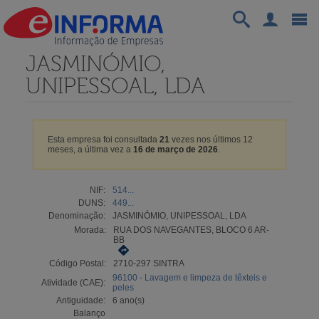
JASMINÓMIO,
UNIPESSOAL, LDA
Esta empresa foi consultada
21
vezes nos últimos 12
meses, a última vez a
16 de março de 2026
.
NIF:
514...
DUNS:
449...
Denominação:
JASMINÓMIO, UNIPESSOAL, LDA
Morada:
RUA DOS NAVEGANTES, BLOCO 6 AR-
BB
Código Postal:
2710-297 SINTRA
96100 - Lavagem e limpeza de têxteis e
Atividade (CAE):
peles
Antiguidade:
6 ano(s)
Balanço