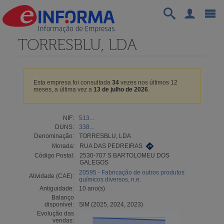
TORRESBLU, LDA
Esta empresa foi consultada
34
vezes nos últimos 12
meses, a última vez a
13 de julho de 2026
.
NIF:
513...
DUNS:
338...
Denominação:
TORRESBLU, LDA
Morada:
RUA DAS PEDREIRAS
Código Postal:
2530-707 S BARTOLOMEU DOS
GALEGOS
20595 - Fabricação de outros produtos
Atividade (CAE):
químicos diversos, n.e.
Antiguidade:
10 ano(s)
Balanço
disponível:
SIM (2025, 2024, 2023)
Evolução das
vendas: