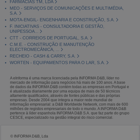
FARMÁCIAS TM, LDA
MEO - SERVIÇOS DE COMUNICAÇÕES E MULTIMÉDIA,
S.A.
MOTA-ENGIL- ENGENHARIA E CONSTRUÇÃO, S.A.
F. INICIATIVAS - CONSULTADORIA E GESTÃO,
UNIPESSOA...
CTT - CORREIOS DE PORTUGAL, S.A.
C.M.E. - CONSTRUÇÃO E MANUTENÇÃO
ELECTROMECÂNICA, ...
RECHEIO - CASH & CARRY, S.A.
WORTEN - EQUIPAMENTOS PARA O LAR, S.A.
A eInforma é uma marca licenciada pela INFORMA D&B, líder no
mercado de informação para negócios há mais de 100 anos. A base
de dados da INFORMA D&B contém todas as empresas em Portugal e
é atualizada diariamente por uma equipa de mais de 50 técnicos
altamente qualificados, através de fontes públicas e das próprias
empresas. Desde 2004 que integra a maior rede mundial de
informação empresarial: a D&B Worldwide Network, com mais de 600
milhões de registos empresariais de todo o mundo. A INFORMA D&B
pertence à líder espanhola INFORMA D&B S.A. que faz parte do grupo
CESCE, especializado na gestão integral do risco comercial.
© INFORMA D&B, Lda