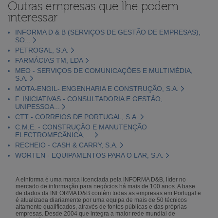
Outras empresas que lhe podem
interessar
INFORMA D & B (SERVIÇOS DE GESTÃO DE EMPRESAS),
SO...
PETROGAL, S.A.
FARMÁCIAS TM, LDA
MEO - SERVIÇOS DE COMUNICAÇÕES E MULTIMÉDIA,
S.A.
MOTA-ENGIL- ENGENHARIA E CONSTRUÇÃO, S.A.
F. INICIATIVAS - CONSULTADORIA E GESTÃO,
UNIPESSOA...
CTT - CORREIOS DE PORTUGAL, S.A.
C.M.E. - CONSTRUÇÃO E MANUTENÇÃO
ELECTROMECÂNICA, ...
RECHEIO - CASH & CARRY, S.A.
WORTEN - EQUIPAMENTOS PARA O LAR, S.A.
A eInforma é uma marca licenciada pela INFORMA D&B, líder no
mercado de informação para negócios há mais de 100 anos. A base
de dados da INFORMA D&B contém todas as empresas em Portugal e
é atualizada diariamente por uma equipa de mais de 50 técnicos
altamente qualificados, através de fontes públicas e das próprias
empresas. Desde 2004 que integra a maior rede mundial de