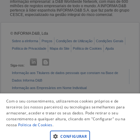
informação empresarial: a D&B Worldwide Network, com mais de 600
milhões de registos empresariais de todo o mundo. A INFORMA D&B
pertence à líder espanhola INFORMA D&B S.A. que faz parte do grupo
CESCE, especializado na gestão integral do risco comercial.
© INFORMA D&B, Lda
Sobre a eInforma
Preços
Condições de Utilização
Condições Gerais
Política de Privacidade
Mapa do Site
Política de Cookies
Ajuda
Siga-nos:
Informação aos Titulares de dados pessoais que constam na Base de
Dados Informa D&B
Informação aos Empresários em Nome Individual
Livro de Reclamações Eletrónico
Com o seu consentimento, utilizaremos cookies próprios e de
terceiros (os nossos parceiros) ou tecnologias semelhantes para
armazenar, aceder e tratar os seus dados. Pode retirar o seu
consentimento a qualquer altura, clicando em "Configurar" ou na
nossa
Politica de Cookies
.
CONFIGURAR