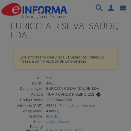
EURICO A R SILVA, SAÚDE,
LDA
Esta empresa foi consultada
51
vezes nos últimos 12
meses, a última vez a
05 de julho de 2026
.
NIF:
516...
DUNS:
449...
Denominação:
EURICO A R SILVA, SAÚDE, LDA
Morada:
RUA RICARDO RIBEIRO, 152
Código Postal:
3880-264 OVAR
Atividade (CAE):
85591 - Formação profissional
Antiguidade:
4 ano(s)
Telefone:
966810...
Email:
...@gmail.com
Balanço
disponível:
SIM (2025, 2024, 2023)