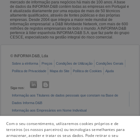
mercado de informação para negócios há mais de 100 anos. A base
de dados da INFORMA D&B contém todas as empresas em Portugal e
é atualizada diariamente por uma equipa de mais de 50 técnicos
altamente qualificados, através de fontes públicas e das próprias
empresas. Desde 2004 que integra a maior rede mundial de
informação empresarial: a D&B Worldwide Network, com mais de 600
milhões de registos empresariais de todo o mundo. A INFORMA D&B
pertence à líder espanhola INFORMA D&B S.A. que faz parte do grupo
CESCE, especializado na gestão integral do risco comercial.
© INFORMA D&B, Lda
Sobre a eInforma
Preços
Condições de Utilização
Condições Gerais
Política de Privacidade
Mapa do Site
Política de Cookies
Ajuda
Siga-nos:
Informação aos Titulares de dados pessoais que constam na Base de
Dados Informa D&B
Informação aos Empresários em Nome Individual
Livro de Reclamações Eletrónico
Com o seu consentimento, utilizaremos cookies próprios e de
terceiros (os nossos parceiros) ou tecnologias semelhantes para
armazenar, aceder e tratar os seus dados. Pode retirar o seu