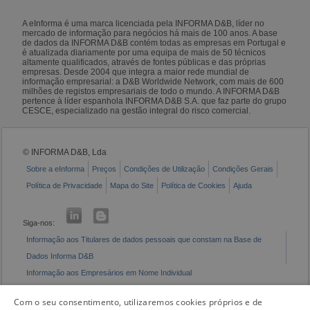
A eInforma é uma marca licenciada pela INFORMA D&B, líder no
mercado de informação para negócios há mais de 100 anos. A base
de dados da INFORMA D&B contém todas as empresas em Portugal e
é atualizada diariamente por uma equipa de mais de 50 técnicos
altamente qualificados, através de fontes públicas e das próprias
empresas. Desde 2004 que integra a maior rede mundial de
informação empresarial: a D&B Worldwide Network, com mais de 600
milhões de registos empresariais de todo o mundo. A INFORMA D&B
pertence à líder espanhola INFORMA D&B S.A. que faz parte do grupo
CESCE, especializado na gestão integral do risco comercial.
© INFORMA D&B, Lda
Sobre a eInforma
Preços
Condições de Utilização
Condições Gerais
Política de Privacidade
Mapa do Site
Política de Cookies
Ajuda
Siga-nos:
Informação aos Titulares de dados pessoais que constam na Base de
Dados Informa D&B
Informação aos Empresários em Nome Individual
Livro de Reclamações Eletrónico
Com o seu consentimento, utilizaremos cookies próprios e de