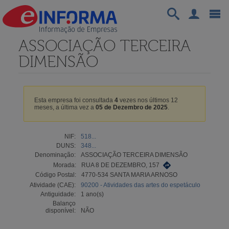
ASSOCIAÇÃO TERCEIRA
DIMENSÃO
Esta empresa foi consultada
4
vezes nos últimos 12
meses, a última vez a
05 de Dezembro de 2025
.
NIF:
518...
DUNS:
348...
Denominação:
ASSOCIAÇÃO TERCEIRA DIMENSÃO
Morada:
RUA 8 DE DEZEMBRO, 157
Código Postal:
4770-534 SANTA MARIA ARNOSO
Atividade (CAE):
90200 - Atividades das artes do espetáculo
Antiguidade:
1 ano(s)
Balanço
disponível:
NÃO