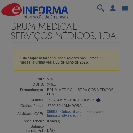
BRUM MEDICAL -
SERVIÇOS MÉDICOS, LDA
Esta empresa foi consultada
4
vezes nos últimos 12
meses, a última vez a
08 de julho de 2026
.
NIF:
519...
DUNS:
348...
Denominação:
BRUM MEDICAL - SERVIÇOS MÉDICOS,
LDA
Morada:
RUA DOS ABRUNHEIROS, 3
Código Postal:
2720-824 AMADORA
86993 - Outras atividades de saúde
Atividade (CAE):
humana, diversas, n.e.
Antiguidade:
0 ano(s)
Balanço
disponível:
NÃO