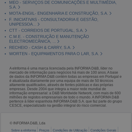
MEO - SERVIÇOS DE COMUNICAÇÕES E MULTIMÉDIA,
S.A.
MOTA-ENGIL- ENGENHARIA E CONSTRUÇÃO, S.A.
F. INICIATIVAS - CONSULTADORIA E GESTÃO,
UNIPESSOA...
CTT - CORREIOS DE PORTUGAL, S.A.
C.M.E. - CONSTRUÇÃO E MANUTENÇÃO
ELECTROMECÂNICA, ...
RECHEIO - CASH & CARRY, S.A.
WORTEN - EQUIPAMENTOS PARA O LAR, S.A.
A eInforma é uma marca licenciada pela INFORMA D&B, líder no
mercado de informação para negócios há mais de 100 anos. A base
de dados da INFORMA D&B contém todas as empresas em Portugal e
é atualizada diariamente por uma equipa de mais de 50 técnicos
altamente qualificados, através de fontes públicas e das próprias
empresas. Desde 2004 que integra a maior rede mundial de
informação empresarial: a D&B Worldwide Network, com mais de 600
milhões de registos empresariais de todo o mundo. A INFORMA D&B
pertence à líder espanhola INFORMA D&B S.A. que faz parte do grupo
CESCE, especializado na gestão integral do risco comercial.
© INFORMA D&B, Lda
Sobre a eInforma
Preços
Condições de Utilização
Condições Gerais