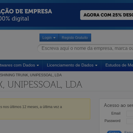
Login
Registo Gratuito
ftwares com Dados
Licenciamento de Dados
Estudos de M
SHINING TRUNK, UNIPESSOAL, LDA
, UNIPESSOAL, LDA
Acesso ao ser
s nos últimos 12 meses, a última vez a
Email
Password
Esqu