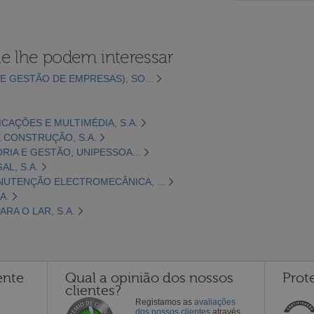
e lhe podem interessar
E GESTÃO DE EMPRESAS), SO...
CAÇÕES E MULTIMÉDIA, S.A.
 CONSTRUÇÃO, S.A.
ORIA E GESTÃO, UNIPESSOA...
L, S.A.
NUTENÇÃO ELECTROMECÂNICA, ...
A.
RA O LAR, S.A.
ente
Qual a opinião dos nossos
Prot
clientes?
Registamos as
avaliações
dos nossos clientes
através