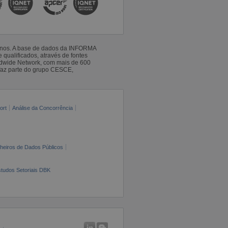
 anos. A base de dados da INFORMA
qualificados, através de fontes
ldwide Network, com mais de 600
faz parte do grupo CESCE,
ort
Análise da Concorrência
cheiros de Dados Públicos
tudos Setoriais DBK