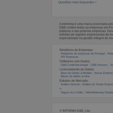
Questões mais frequentes >
A eInforma é uma marca licenciada pe
D&B contém todas as empresas em Portu
públicas e das próprias empresas. De
milhões de registos empresariais de 
especializado na gestão integral do ris
Relatórios de Empresas:
Relatórios de empresas de Portugal
Rela
API Empresas
Softwares com Dados:
D&B Credit Advantage
D&B Hoovers
S
Licenciamento de Dados:
Base de Dados à Medida
Novas Empres
Bases de dados on-line
Estudos de Mercado:
Análise Setorial
Análise do Tecido Empres
+:
Seguro de Crédito
Whistleblowing Solutio
© INFORMA D&B, Lda