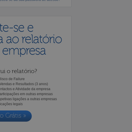
te-se e
 ao relatório
a empresa
ui o relatório?
isco de Failure
Vendas e Resultados (3 anos)
ntactos e Atividade da empresa
Participações em outras empresas
spetivas ligações a outras empresas
icações legais
o Grátis »