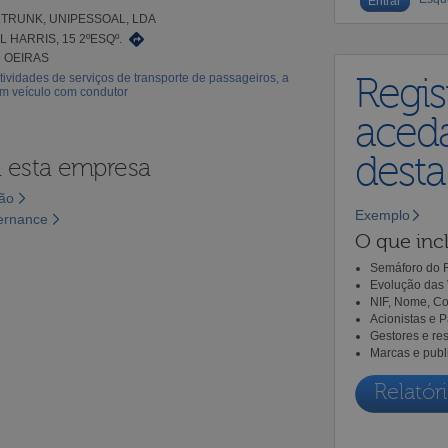
 TRUNK, UNIPESSOAL, LDA
 HARRIS, 15 2ºESQº.
9 OEIRAS
tividades de serviços de transporte de passageiros, a
Regis
em veículo com condutor
aceda
dest
a esta empresa
são
Exemplo
vernance
O que incl
Semáforo do R
Evolução das 
NIF, Nome, Co
Acionistas e 
Gestores e re
Marcas e publ
Relatóri