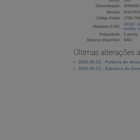
DUNS:
348...
Denominação:
SHINING
Morada:
RUA PAUL
Código Postal:
2780-76
49330 - A
Atividade (CAE):
pedido, 
Antiguidade:
0 ano(s)
Balanço disponível:
NÃO
Últimas alterações 
2026-06-01 : Poderes de deci
2026-06-01 : Estrutura de Go