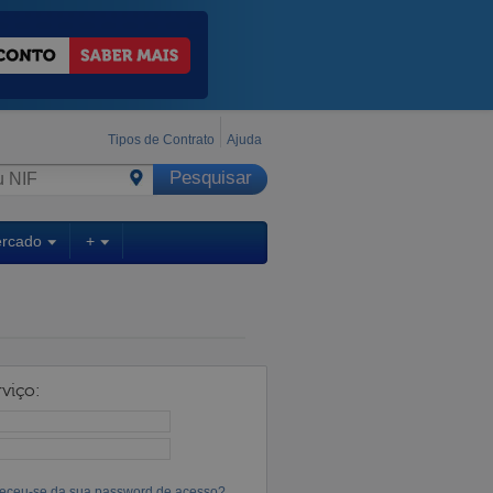
Tipos de Contrato
Ajuda
ercado
+
viço:
eceu-se da sua password de acesso?