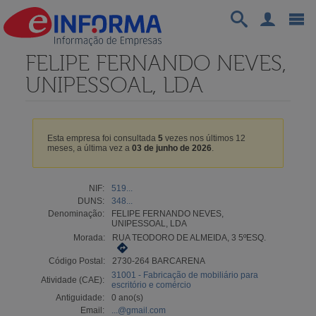
FELIPE FERNANDO NEVES,
UNIPESSOAL, LDA
Esta empresa foi consultada
5
vezes nos últimos 12
meses, a última vez a
03 de junho de 2026
.
NIF:
519...
DUNS:
348...
Denominação:
FELIPE FERNANDO NEVES,
UNIPESSOAL, LDA
Morada:
RUA TEODORO DE ALMEIDA, 3 5ºESQ.
Código Postal:
2730-264 BARCARENA
31001 - Fabricação de mobiliário para
Atividade (CAE):
escritório e comércio
Antiguidade:
0 ano(s)
Email:
...@gmail.com