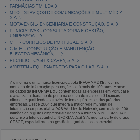
FARMÁCIAS TM, LDA
MEO - SERVIÇOS DE COMUNICAÇÕES E MULTIMÉDIA,
S.A.
MOTA-ENGIL- ENGENHARIA E CONSTRUÇÃO, S.A.
F. INICIATIVAS - CONSULTADORIA E GESTÃO,
UNIPESSOA...
CTT - CORREIOS DE PORTUGAL, S.A.
C.M.E. - CONSTRUÇÃO E MANUTENÇÃO
ELECTROMECÂNICA, ...
RECHEIO - CASH & CARRY, S.A.
WORTEN - EQUIPAMENTOS PARA O LAR, S.A.
A eInforma é uma marca licenciada pela INFORMA D&B, líder no
mercado de informação para negócios há mais de 100 anos. A base
de dados da INFORMA D&B contém todas as empresas em Portugal e
é atualizada diariamente por uma equipa de mais de 50 técnicos
altamente qualificados, através de fontes públicas e das próprias
empresas. Desde 2004 que integra a maior rede mundial de
informação empresarial: a D&B Worldwide Network, com mais de 600
milhões de registos empresariais de todo o mundo. A INFORMA D&B
pertence à líder espanhola INFORMA D&B S.A. que faz parte do grupo
CESCE, especializado na gestão integral do risco comercial.