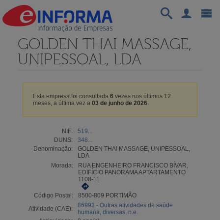
GOLDEN THAI MASSAGE,
UNIPESSOAL, LDA
Esta empresa foi consultada
6
vezes nos últimos 12
meses, a última vez a
03 de junho de 2026
.
NIF:
519...
DUNS:
348...
Denominação:
GOLDEN THAI MASSAGE, UNIPESSOAL,
LDA
Morada:
RUA ENGENHEIRO FRANCISCO BÍVAR,
EDIFÍCIO PANORAMA APTARTAMENTO
1108-11
Código Postal:
8500-809 PORTIMÃO
86993 - Outras atividades de saúde
Atividade (CAE):
humana, diversas, n.e.