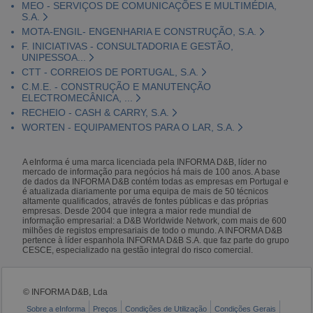
MEO - SERVIÇOS DE COMUNICAÇÕES E MULTIMÉDIA,
S.A.
MOTA-ENGIL- ENGENHARIA E CONSTRUÇÃO, S.A.
F. INICIATIVAS - CONSULTADORIA E GESTÃO,
UNIPESSOA...
CTT - CORREIOS DE PORTUGAL, S.A.
C.M.E. - CONSTRUÇÃO E MANUTENÇÃO
ELECTROMECÂNICA, ...
RECHEIO - CASH & CARRY, S.A.
WORTEN - EQUIPAMENTOS PARA O LAR, S.A.
A eInforma é uma marca licenciada pela INFORMA D&B, líder no
mercado de informação para negócios há mais de 100 anos. A base
de dados da INFORMA D&B contém todas as empresas em Portugal e
é atualizada diariamente por uma equipa de mais de 50 técnicos
altamente qualificados, através de fontes públicas e das próprias
empresas. Desde 2004 que integra a maior rede mundial de
informação empresarial: a D&B Worldwide Network, com mais de 600
milhões de registos empresariais de todo o mundo. A INFORMA D&B
pertence à líder espanhola INFORMA D&B S.A. que faz parte do grupo
CESCE, especializado na gestão integral do risco comercial.
© INFORMA D&B, Lda
Sobre a eInforma
Preços
Condições de Utilização
Condições Gerais