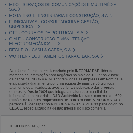
MEO - SERVIÇOS DE COMUNICAÇÕES E MULTIMÉDIA,
S.A.
MOTA-ENGIL- ENGENHARIA E CONSTRUÇÃO, S.A.
F. INICIATIVAS - CONSULTADORIA E GESTÃO,
UNIPESSOA...
CTT - CORREIOS DE PORTUGAL, S.A.
C.M.E. - CONSTRUÇÃO E MANUTENÇÃO
ELECTROMECÂNICA, ...
RECHEIO - CASH & CARRY, S.A.
WORTEN - EQUIPAMENTOS PARA O LAR, S.A.
A eInforma é uma marca licenciada pela INFORMA D&B, líder no
mercado de informação para negócios há mais de 100 anos. A base
de dados da INFORMA D&B contém todas as empresas em Portugal e
é atualizada diariamente por uma equipa de mais de 50 técnicos
altamente qualificados, através de fontes públicas e das próprias
empresas. Desde 2004 que integra a maior rede mundial de
informação empresarial: a D&B Worldwide Network, com mais de 600
milhões de registos empresariais de todo o mundo. A INFORMA D&B
pertence à líder espanhola INFORMA D&B S.A. que faz parte do grupo
CESCE, especializado na gestão integral do risco comercial.
© INFORMA D&B, Lda