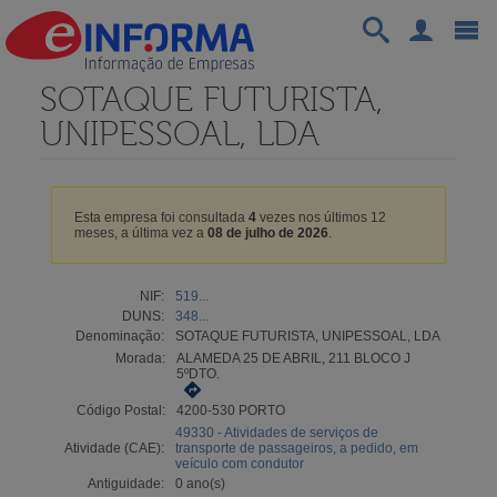
SOTAQUE FUTURISTA,
UNIPESSOAL, LDA
Esta empresa foi consultada
4
vezes nos últimos 12
meses, a última vez a
08 de julho de 2026
.
NIF:
519...
DUNS:
348...
Denominação:
SOTAQUE FUTURISTA, UNIPESSOAL, LDA
Morada:
ALAMEDA 25 DE ABRIL, 211 BLOCO J
5ºDTO.
Código Postal:
4200-530 PORTO
49330 - Atividades de serviços de
Atividade (CAE):
transporte de passageiros, a pedido, em
veículo com condutor
Antiguidade:
0 ano(s)