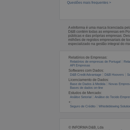
Questões mais frequentes >
A eInforma é uma marca licenciada pe
D&B contém todas as empresas em Portu
públicas e das próprias empresas. De
milhões de registos empresariais de 
especializado na gestão integral do ris
Relatórios de Empresas:
Relatórios de empresas de Portugal
Rela
API Empresas
Softwares com Dados:
D&B Credit Advantage
D&B Hoovers
S
Licenciamento de Dados:
Base de Dados à Medida
Novas Empres
Bases de dados on-line
Estudos de Mercado:
Análise Setorial
Análise do Tecido Empres
+:
Seguro de Crédito
Whistleblowing Solutio
© INFORMA D&B, Lda