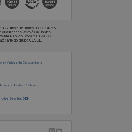
 anos. A base de dados da INFORMA
qualificados, através de fontes
ldwide Network, com mais de 600
faz parte do grupo CESCE,
ort
Análise da Concorrência
cheiros de Dados Públicos
tudos Setoriais DBK