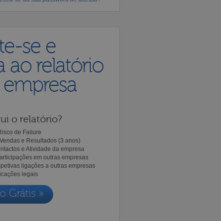
te-se e
 ao relatório
a empresa
ui o relatório?
isco de Failure
Vendas e Resultados (3 anos)
ntactos e Atividade da empresa
Participações em outras empresas
spetivas ligações a outras empresas
icações legais
o Grátis »