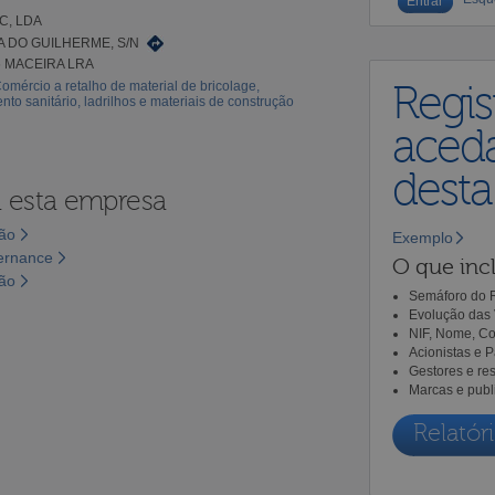
C, LDA
 DO GUILHERME, S/N
6 MACEIRA LRA
omércio a retalho de material de bricolage,
Regis
to sanitário, ladrilhos e materiais de construção
aceda
dest
a esta empresa
são
Exemplo
vernance
O que incl
são
Semáforo do R
Evolução das 
NIF, Nome, Co
Acionistas e 
Gestores e re
Marcas e publ
Relatóri