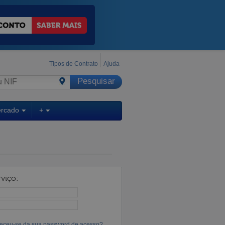
Tipos de Contrato
Ajuda
ercado
+
viço:
eceu-se da sua password de acesso?