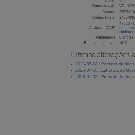
DUNS:
348...
Denominação:
VOLNITE
Morada:
ESTRADA
Código Postal:
2405-03
47523 - C
Atividade (CAE):
equipamen
similares
Antiguidade:
0 ano(s)
Balanço disponível:
NÃO
Últimas alterações 
2026-07-08 : Poderes de deci
2026-07-08 : Estrutura de Go
2026-07-08 : Poderes de deci