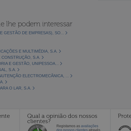
e lhe podem interessar
E GESTÃO DE EMPRESAS), SO...
CAÇÕES E MULTIMÉDIA, S.A.
 CONSTRUÇÃO, S.A.
ORIA E GESTÃO, UNIPESSOA...
L, S.A.
NUTENÇÃO ELECTROMECÂNICA, ...
A.
RA O LAR, S.A.
ente
Qual a opinião dos nossos
Prot
clientes?
Registamos as
avaliações
dos nossos clientes
através