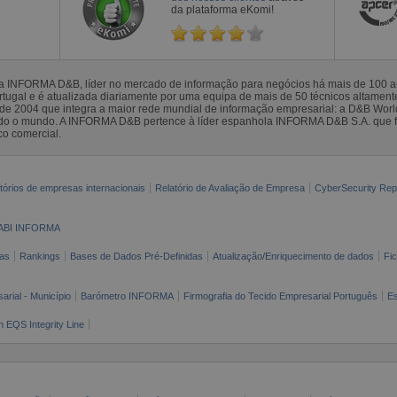
da plataforma eKomi!
la INFORMA D&B, líder no mercado de informação para negócios há mais de 100
gal e é atualizada diariamente por uma equipa de mais de 50 técnicos altamente 
sde 2004 que integra a maior rede mundial de informação empresarial: a D&B Wor
todo o mundo. A INFORMA D&B pertence à líder espanhola INFORMA D&B S.A. que 
co comercial.
tórios de empresas internacionais
Relatório de Avaliação de Empresa
CyberSecurity Rep
ABI INFORMA
as
Rankings
Bases de Dados Pré-Definidas
Atualização/Enriquecimento de dados
Fi
arial - Município
Barómetro INFORMA
Firmografia do Tecido Empresarial Português
Es
n EQS Integrity Line