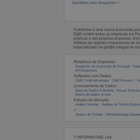
Questões mais frequentes >
A eInforma é uma marca licenciada pe
D&B contém todas as empresas em Portu
públicas e das próprias empresas. De
milhões de registos empresariais de 
especializado na gestão integral do ris
Relatórios de Empresas:
Relatórios de empresas de Portugal
Rela
API Empresas
Softwares com Dados:
D&B Credit Advantage
D&B Hoovers
S
Licenciamento de Dados:
Base de Dados à Medida
Novas Empres
Bases de dados on-line
Estudos de Mercado:
Análise Setorial
Análise do Tecido Empres
+:
Seguro de Crédito
Whistleblowing Solutio
© INFORMA D&B, Lda