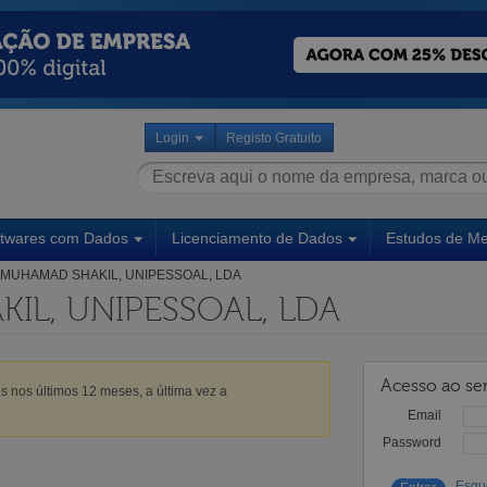
Login
Registo Gratuito
ftwares com Dados
Licenciamento de Dados
Estudos de M
MUHAMAD SHAKIL, UNIPESSOAL, LDA
IL, UNIPESSOAL, LDA
Acesso ao ser
s nos últimos 12 meses, a última vez a
Email
Password
Esqu