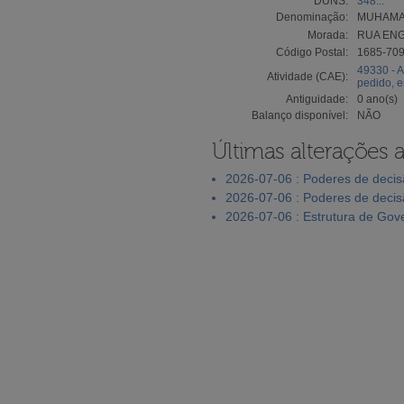
DUNS:
348...
Denominação:
MUHAMAD
Morada:
RUA ENG
Código Postal:
1685-70
49330 - A
Atividade (CAE):
pedido, 
Antiguidade:
0 ano(s)
Balanço disponível:
NÃO
Últimas alterações 
2026-07-06 : Poderes de deci
2026-07-06 : Poderes de deci
2026-07-06 : Estrutura de Go