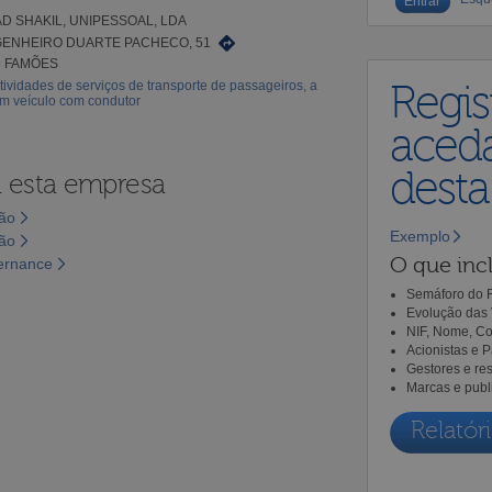
 SHAKIL, UNIPESSOAL, LDA
ENHEIRO DUARTE PACHECO, 51
9 FAMÕES
tividades de serviços de transporte de passageiros, a
Regis
em veículo com condutor
aceda
dest
a esta empresa
são
Exemplo
são
O que incl
vernance
Semáforo do R
Evolução das 
NIF, Nome, Co
Acionistas e 
Gestores e re
Marcas e publ
Relatóri