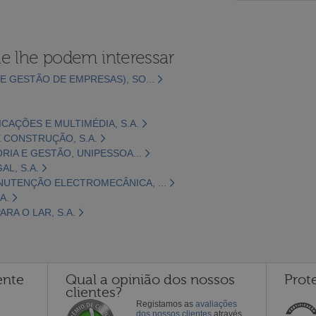
e lhe podem interessar
E GESTÃO DE EMPRESAS), SO...
CAÇÕES E MULTIMÉDIA, S.A.
 CONSTRUÇÃO, S.A.
ORIA E GESTÃO, UNIPESSOA...
L, S.A.
NUTENÇÃO ELECTROMECÂNICA, ...
A.
RA O LAR, S.A.
ente
Qual a opinião dos nossos
Prot
clientes?
Registamos as
avaliações
dos nossos clientes
através