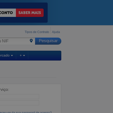
Tipos de Contrato
Ajuda
ercado
+
viço:
eceu-se da sua password de acesso?