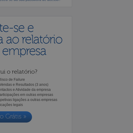
te-se e
 ao relatório
a empresa
ui o relatório?
isco de Failure
Vendas e Resultados (3 anos)
ntactos e Atividade da empresa
Participações em outras empresas
spetivas ligações a outras empresas
icações legais
o Grátis »