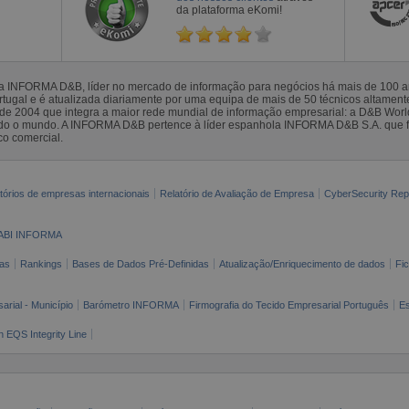
da plataforma eKomi!
la INFORMA D&B, líder no mercado de informação para negócios há mais de 100
gal e é atualizada diariamente por uma equipa de mais de 50 técnicos altamente 
sde 2004 que integra a maior rede mundial de informação empresarial: a D&B Wor
todo o mundo. A INFORMA D&B pertence à líder espanhola INFORMA D&B S.A. que 
co comercial.
tórios de empresas internacionais
Relatório de Avaliação de Empresa
CyberSecurity Rep
ABI INFORMA
as
Rankings
Bases de Dados Pré-Definidas
Atualização/Enriquecimento de dados
Fi
arial - Município
Barómetro INFORMA
Firmografia do Tecido Empresarial Português
Es
n EQS Integrity Line