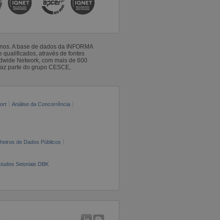
 anos. A base de dados da INFORMA
qualificados, através de fontes
ldwide Network, com mais de 600
faz parte do grupo CESCE,
ort
Análise da Concorrência
cheiros de Dados Públicos
tudos Setoriais DBK