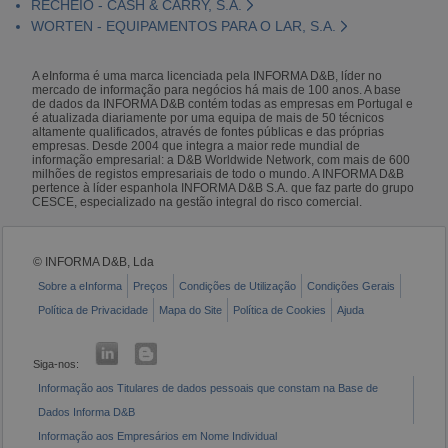
RECHEIO - CASH & CARRY, S.A.
WORTEN - EQUIPAMENTOS PARA O LAR, S.A.
A eInforma é uma marca licenciada pela INFORMA D&B, líder no
mercado de informação para negócios há mais de 100 anos. A base
de dados da INFORMA D&B contém todas as empresas em Portugal e
é atualizada diariamente por uma equipa de mais de 50 técnicos
altamente qualificados, através de fontes públicas e das próprias
empresas. Desde 2004 que integra a maior rede mundial de
informação empresarial: a D&B Worldwide Network, com mais de 600
milhões de registos empresariais de todo o mundo. A INFORMA D&B
pertence à líder espanhola INFORMA D&B S.A. que faz parte do grupo
CESCE, especializado na gestão integral do risco comercial.
© INFORMA D&B, Lda
Sobre a eInforma
Preços
Condições de Utilização
Condições Gerais
Política de Privacidade
Mapa do Site
Política de Cookies
Ajuda
Siga-nos:
Informação aos Titulares de dados pessoais que constam na Base de
Dados Informa D&B
Informação aos Empresários em Nome Individual