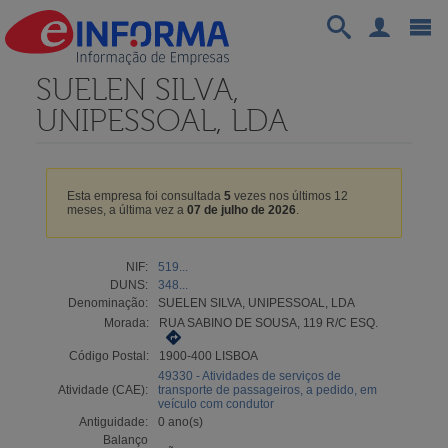
SUELEN SILVA,
UNIPESSOAL, LDA
Esta empresa foi consultada
5
vezes nos últimos 12
meses, a última vez a
07 de julho de 2026
.
NIF:
519...
DUNS:
348...
Denominação:
SUELEN SILVA, UNIPESSOAL, LDA
Morada:
RUA SABINO DE SOUSA, 119 R/C ESQ.
Código Postal:
1900-400 LISBOA
49330 - Atividades de serviços de
Atividade (CAE):
transporte de passageiros, a pedido, em
veículo com condutor
Antiguidade:
0 ano(s)
Balanço