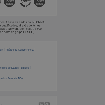
 anos. A base de dados da INFORMA
qualificados, através de fontes
ldwide Network, com mais de 600
faz parte do grupo CESCE,
ort
Análise da Concorrência
cheiros de Dados Públicos
tudos Setoriais DBK