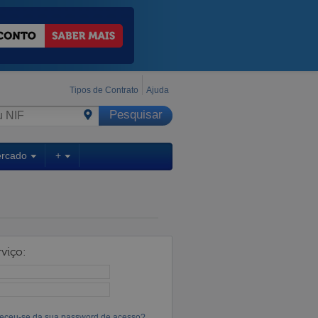
Tipos de Contrato
Ajuda
ercado
+
viço:
eceu-se da sua password de acesso?