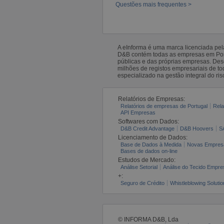
Questões mais frequentes >
A eInforma é uma marca licenciada pe
D&B contém todas as empresas em Portu
públicas e das próprias empresas. De
milhões de registos empresariais de 
especializado na gestão integral do ris
Relatórios de Empresas:
Relatórios de empresas de Portugal
Rela
API Empresas
Softwares com Dados:
D&B Credit Advantage
D&B Hoovers
S
Licenciamento de Dados:
Base de Dados à Medida
Novas Empres
Bases de dados on-line
Estudos de Mercado:
Análise Setorial
Análise do Tecido Empres
+:
Seguro de Crédito
Whistleblowing Solutio
© INFORMA D&B, Lda