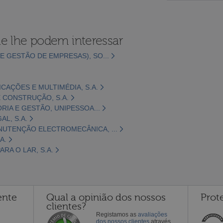
e lhe podem interessar
E GESTÃO DE EMPRESAS), SO...
CAÇÕES E MULTIMÉDIA, S.A.
 CONSTRUÇÃO, S.A.
ORIA E GESTÃO, UNIPESSOA...
L, S.A.
NUTENÇÃO ELECTROMECÂNICA, ...
A.
RA O LAR, S.A.
ente
Qual a opinião dos nossos
Prot
clientes?
Registamos as
avaliações
dos nossos clientes
através