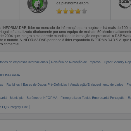
da plataforma eKomi!
la INFORMA D&B, líder no mercado de informação para negócios há mais de 100
gal e é atualizada diariamente por uma equipa de mais de 50 técnicos altamente 
sde 2004 que integra a maior rede mundial de informação empresarial: a D&B Wor
todo o mundo. A INFORMA D&B pertence à líder espanhola INFORMA D&B S.A. que 
co comercial.
tórios de empresas internacionais
Relatório de Avaliação de Empresa
CyberSecurity Rep
ABI INFORMA
as
Rankings
Bases de Dados Pré-Definidas
Atualização/Enriquecimento de dados
Fi
arial - Município
Barómetro INFORMA
Firmografia do Tecido Empresarial Português
Es
n EQS Integrity Line