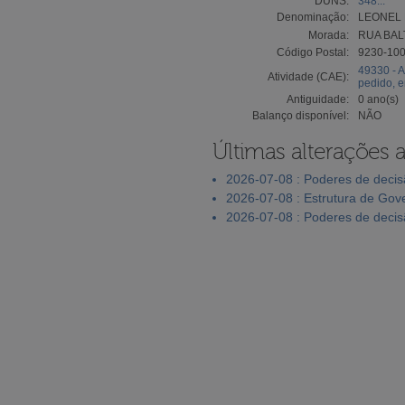
DUNS:
348...
Denominação:
LEONEL 
Morada:
RUA BAL
Código Postal:
9230-10
49330 - A
Atividade (CAE):
pedido, 
Antiguidade:
0 ano(s)
Balanço disponível:
NÃO
Últimas alterações 
2026-07-08 : Poderes de deci
2026-07-08 : Estrutura de Go
2026-07-08 : Poderes de deci