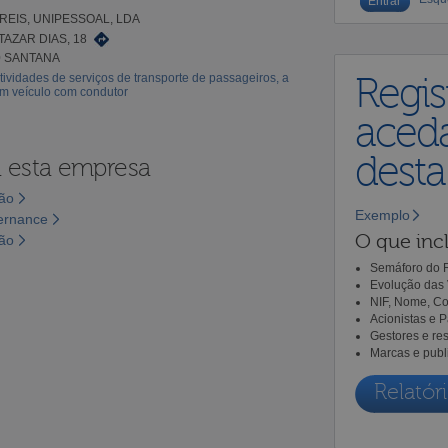
REIS, UNIPESSOAL, LDA
TAZAR DIAS, 18
0 SANTANA
tividades de serviços de transporte de passageiros, a
Regis
em veículo com condutor
aceda
dest
a esta empresa
são
Exemplo
vernance
O que incl
são
Semáforo do R
Evolução das 
NIF, Nome, Co
Acionistas e 
Gestores e re
Marcas e publ
Relatóri