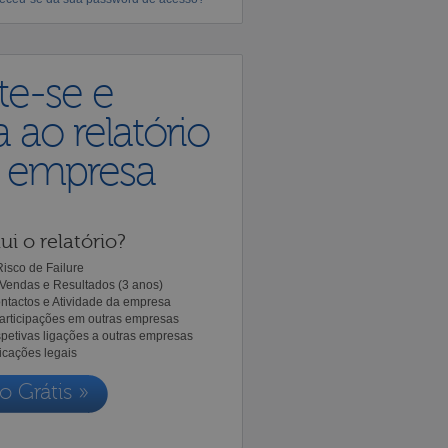
te-se e
 ao relatório
a empresa
ui o relatório?
isco de Failure
Vendas e Resultados (3 anos)
ntactos e Atividade da empresa
Participações em outras empresas
spetivas ligações a outras empresas
icações legais
o Grátis »