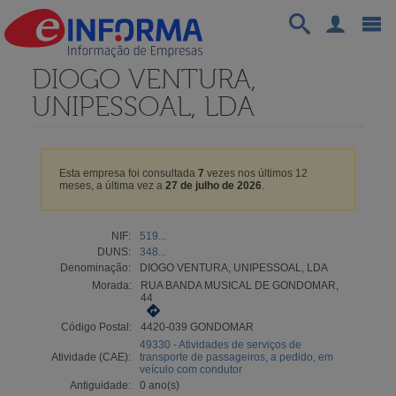
DIOGO VENTURA,
UNIPESSOAL, LDA
Esta empresa foi consultada
7
vezes nos últimos 12
meses, a última vez a
27 de julho de 2026
.
NIF:
519...
DUNS:
348...
Denominação:
DIOGO VENTURA, UNIPESSOAL, LDA
Morada:
RUA BANDA MUSICAL DE GONDOMAR,
44
Código Postal:
4420-039 GONDOMAR
49330 - Atividades de serviços de
Atividade (CAE):
transporte de passageiros, a pedido, em
veículo com condutor
Antiguidade:
0 ano(s)