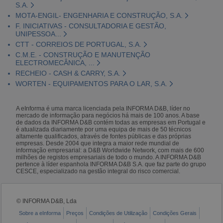
S.A.
MOTA-ENGIL- ENGENHARIA E CONSTRUÇÃO, S.A.
F. INICIATIVAS - CONSULTADORIA E GESTÃO,
UNIPESSOA...
CTT - CORREIOS DE PORTUGAL, S.A.
C.M.E. - CONSTRUÇÃO E MANUTENÇÃO
ELECTROMECÂNICA, ...
RECHEIO - CASH & CARRY, S.A.
WORTEN - EQUIPAMENTOS PARA O LAR, S.A.
A eInforma é uma marca licenciada pela INFORMA D&B, líder no
mercado de informação para negócios há mais de 100 anos. A base
de dados da INFORMA D&B contém todas as empresas em Portugal e
é atualizada diariamente por uma equipa de mais de 50 técnicos
altamente qualificados, através de fontes públicas e das próprias
empresas. Desde 2004 que integra a maior rede mundial de
informação empresarial: a D&B Worldwide Network, com mais de 600
milhões de registos empresariais de todo o mundo. A INFORMA D&B
pertence à líder espanhola INFORMA D&B S.A. que faz parte do grupo
CESCE, especializado na gestão integral do risco comercial.
© INFORMA D&B, Lda
Sobre a eInforma
Preços
Condições de Utilização
Condições Gerais