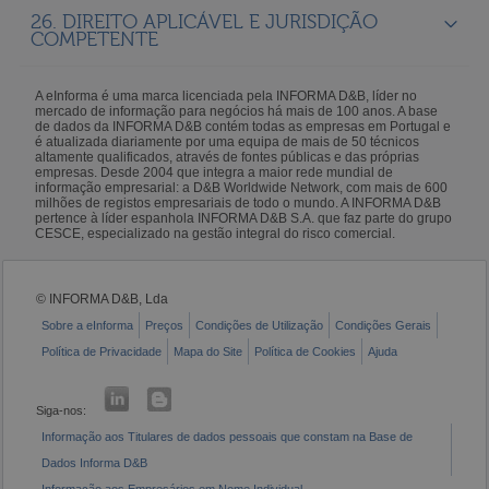
26. DIREITO APLICÁVEL E JURISDIÇÃO
COMPETENTE
A eInforma é uma marca licenciada pela INFORMA D&B, líder no
mercado de informação para negócios há mais de 100 anos. A base
de dados da INFORMA D&B contém todas as empresas em Portugal e
é atualizada diariamente por uma equipa de mais de 50 técnicos
altamente qualificados, através de fontes públicas e das próprias
empresas. Desde 2004 que integra a maior rede mundial de
informação empresarial: a D&B Worldwide Network, com mais de 600
milhões de registos empresariais de todo o mundo. A INFORMA D&B
pertence à líder espanhola INFORMA D&B S.A. que faz parte do grupo
CESCE, especializado na gestão integral do risco comercial.
© INFORMA D&B, Lda
Sobre a eInforma
Preços
Condições de Utilização
Condições Gerais
Política de Privacidade
Mapa do Site
Política de Cookies
Ajuda
Siga-nos:
Informação aos Titulares de dados pessoais que constam na Base de
Dados Informa D&B
Informação aos Empresários em Nome Individual