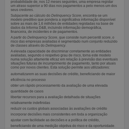
probabilidade de, nos 12 meses seguintes, uma empresa registar
um atraso superior a 90 dias nos pagamentos a pelo menos um dos
seus credores.
Subjacente ao cálculo do
Delinquency Score
, encontra-se um
modelo preditivo que pondera a significativa informação disponível
sobre as mais de 1,6 milhões de entidades registadas na base de
dados da Informa D&B, incluindo informação demográfica,
financeira, de incidentes e de pagamentos.
A partir do
Delinquency Score
, que consiste num percentil
score
, o
risco das empresas avaliadas é segmentado num conjunto reduzido
de classes através do
Delinquency
.
A elevada capacidade de discriminar corretamente as entidades
avaliadas, segundo o respetivo grau de risco, torna este modelo
numa solução altamente eficaz em relação à previsão das eventuais
situações futuras de incumprimento de pagamento, tanto por atuais
como por novos clientes. Esta solução permite aos utilizadores:
automatizarem as suas decisões de crédito, beneficiando de maior
eficiência no processo
obter um rápido processamento da avaliação de uma elevada
quantidade de casos
libertar recursos para a avaliação detalhada de situações
relativamente indefinidas
reduzir os custos globais associadas às avaliações de crédito
incorporar decisões mais consistentes em toda a organização
ajustar com facilidade as decisões e a política de crédito,
beneficiando de uma medição objetiva do risco e da oportunidade.