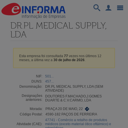
DR.PL MEDICAL SUPPLY,
LDA
Esta empresa foi consultada
77
vezes nos últimos 12
meses, a última vez a
30 de julho de 2026
.
NIF:
501...
DUNS:
457...
Denominação:
DR.PL MEDICAL SUPPLY, LDA (SEM
ATIVIDADE)
Designações
DOUTORES F.MACHADO,J.GOMES
anteriores:
DUARTE & C.V.CARMO, LDA
Morada:
PRAÇA 20 DE MAIO, 22
Código Postal:
4590-182 PAÇOS DE FERREIRA
47741 - Comércio a retalho de produtos
Atividade (CAE):
médicos (exceto material ótico oftálmico) e
ortopédicos