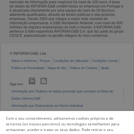
mercado de informação para negócios há mais de 100 anos. A base
de dados da INFORMA D&B contém todas as empresas em Portugal e
é atualizada diariamente por uma equipa de mais de 50 técnicos
altamente qualificados, através de fontes públicas e das próprias
empresas. Desde 2004 que integra a maior rede mundial de
informação empresarial: a D&B Worldwide Network, com mais de 600
milhões de registos empresariais de todo o mundo. A INFORMA D&B
pertence à líder espanhola INFORMA D&B S.A. que faz parte do grupo
CESCE, especializado na gestão integral do risco comercial.
© INFORMA D&B, Lda
Sobre a eInforma
Preços
Condições de Utilização
Condições Gerais
Política de Privacidade
Mapa do Site
Política de Cookies
Ajuda
Siga-nos:
Informação aos Titulares de dados pessoais que constam na Base de
Dados Informa D&B
Informação aos Empresários em Nome Individual
Livro de Reclamações Eletrónico
Com o seu consentimento, utilizaremos cookies próprios e de
terceiros (os nossos parceiros) ou tecnologias semelhantes para
armazenar, aceder e tratar os seus dados. Pode retirar o seu