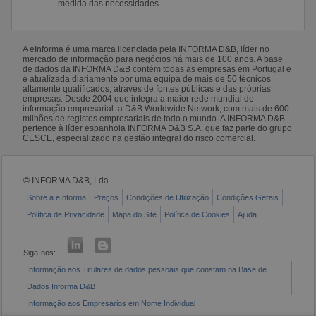
medida das necessidades
A eInforma é uma marca licenciada pela INFORMA D&B, líder no
mercado de informação para negócios há mais de 100 anos. A base
de dados da INFORMA D&B contém todas as empresas em Portugal e
é atualizada diariamente por uma equipa de mais de 50 técnicos
altamente qualificados, através de fontes públicas e das próprias
empresas. Desde 2004 que integra a maior rede mundial de
informação empresarial: a D&B Worldwide Network, com mais de 600
milhões de registos empresariais de todo o mundo. A INFORMA D&B
pertence à líder espanhola INFORMA D&B S.A. que faz parte do grupo
CESCE, especializado na gestão integral do risco comercial.
© INFORMA D&B, Lda
Sobre a eInforma
Preços
Condições de Utilização
Condições Gerais
Política de Privacidade
Mapa do Site
Política de Cookies
Ajuda
Siga-nos:
Informação aos Titulares de dados pessoais que constam na Base de
Dados Informa D&B
Informação aos Empresários em Nome Individual